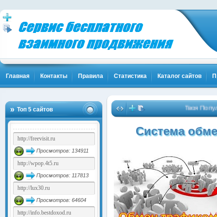
Главная
Контакты
Правила
Статистика
Каталог сайтов
П
Твоя Популяр
Топ 5 сайтов
Система обме
Просмотров: 134911
Просмотров: 117813
Просмотров: 64604