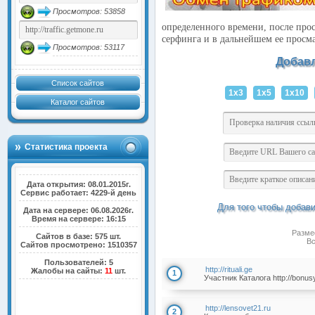
Просмотров: 53858
определенного времени, после прос
серфинга и в дальнейшем ее просм
Просмотров: 53117
Добав
Список сайтов
1x3
1x5
1x10
Каталог сайтов
Статистика проекта
Дата открытия: 08.01.2015г.
Сервис работает: 4229-й день
Для того чтобы добав
Дата на сервере: 06.08.2026г.
Время на сервере: 16:15
Разме
Сайтов в базе: 575 шт.
Вс
Сайтов просмотрено: 1510357
Пользователей: 5
http://rituali.ge
Жалобы на сайты:
11
шт.
1
Участник Каталога http://bonus
http://lensovet21.ru
2