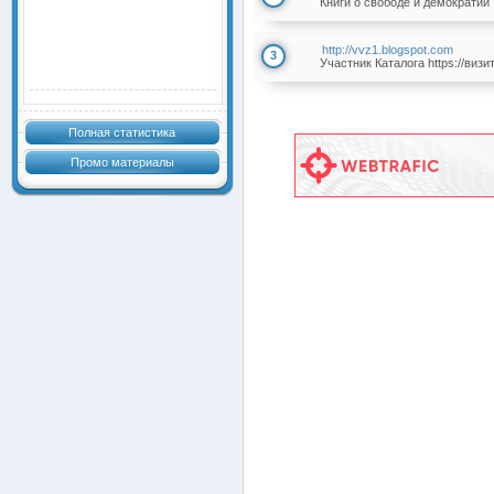
Книги о свободе и демократии . 
http://vvz1.blogspot.com
3
Участник Каталога https://виз
Полная статистика
Промо материалы