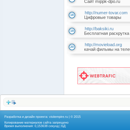
Сайт mippk-dpo.ru
http://numer-tovar.com
18
Цифровые товары
http://baksiki.ru
19
Бесплатная раскрутка
http://movieload.org
20
качай фильмы на тел
Разработка и дизайн проекта:
visitempire.ru
| © 2015
Копирование материалов сайта запрещено
Время выполнения: 0,153638 секунд | БД: