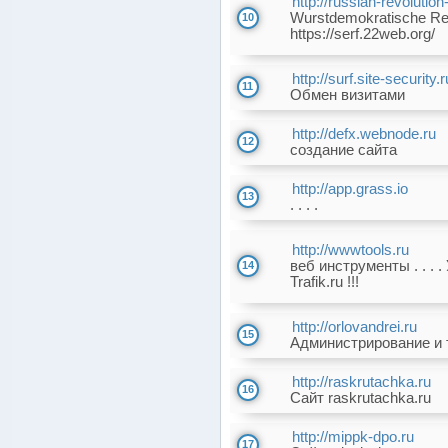
http://russian-revoluti
Wurstdemokratische Rev
10
https://serf.22web.org/
http://surf.site-security.r
11
Обмен визитами
http://defx.webnode.ru
12
создание сайта
http://app.grass.io
13
. . . .
http://wwwtools.ru
веб инструменты . . . 
14
Trafik.ru !!!
http://orlovandrei.ru
15
Администрирование и 
http://raskrutachka.ru
16
Сайт raskrutachka.ru
http://mippk-dpo.ru
17