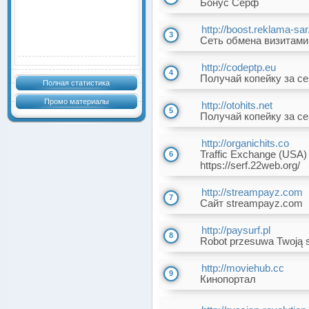
Бонус Серф
http://boost.reklama-sar
3
Сеть обмена визитами
http://codeptp.eu
4
Получай копейку за с
Полная статистика
Промо материалы
http://otohits.net
5
Получай копейку за с
http://organichits.co
Traffic Exchange (USA) 
6
https://serf.22web.org/
http://streampayz.com
7
Сайт streampayz.com
http://paysurf.pl
8
Robot przesuwa Twoją s
http://moviehub.cc
9
Кинопортал