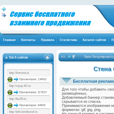
Главная
Контакты
Правила
Статистика
Каталог сайтов
П
Твоя Популярность и
Топ 5 сайтов
Стена 
Просмотров: 134911
Бесплатная реклама
Для того чтобы добавить сво
Просмотров: 117813
размещённых.
Добавляемый баннер станови
скрывается из списка.
Просмотров: 64604
Принимаются изображения н
форматах: gif, jpg, png.
На данный момент в системе