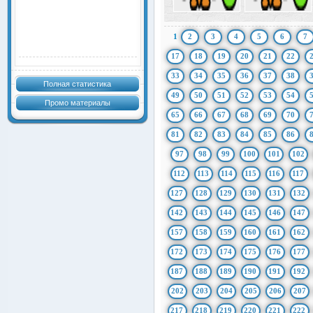
1
2
3
4
5
6
7
17
18
19
20
21
22
33
34
35
36
37
38
Полная статистика
49
50
51
52
53
54
Промо материалы
65
66
67
68
69
70
81
82
83
84
85
86
97
98
99
100
101
102
112
113
114
115
116
117
127
128
129
130
131
132
142
143
144
145
146
147
157
158
159
160
161
162
172
173
174
175
176
177
187
188
189
190
191
192
202
203
204
205
206
207
217
218
219
220
221
222