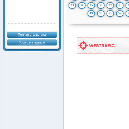
33
34
35
36
37
38
49
50
51
52
Полная статистика
Промо материалы