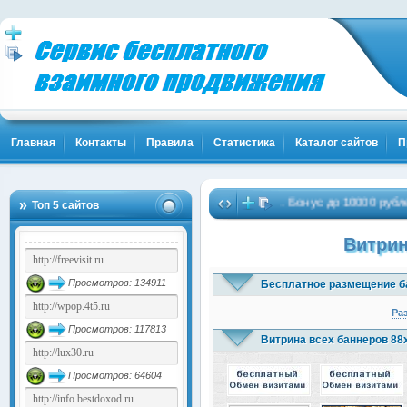
Главная
Контакты
Правила
Статистика
Каталог сайтов
П
 Жми!
Биткоины бесплатно - Жми!
Бонус до 10000 рублей 
…
…
(1841)
Топ 5 сайтов
(4106)
Витрин
Просмотров: 134911
Бесплатное размещение б
Ра
Просмотров: 117813
Витрина всех баннеров 88
Просмотров: 64604