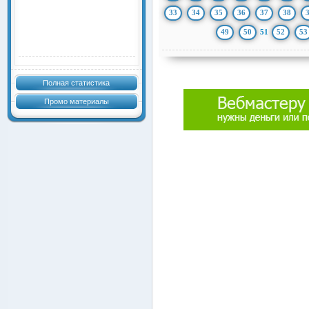
33
34
35
36
37
38
49
50
51
52
53
Полная статистика
Промо материалы