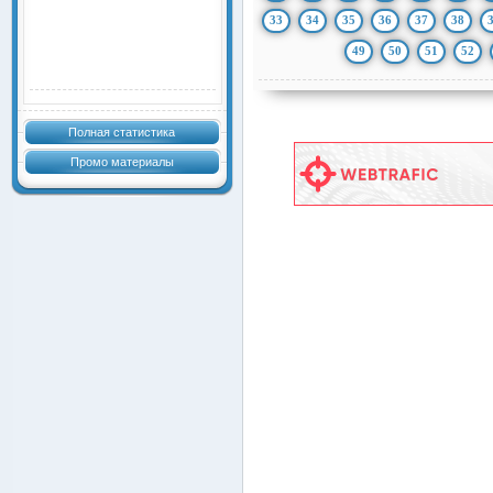
33
34
35
36
37
38
49
50
51
52
Полная статистика
Промо материалы