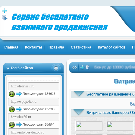
Главная
Контакты
Правила
Статистика
Каталог сайтов
П
Жми!
Биткоины бесплатно - Жми!
Бонус до 10000 рублей 
…
…
(1841)
Топ 5 сайтов
(4106)
Витрин
Просмотров: 134911
Бесплатное размещение б
Ра
Просмотров: 117813
Витрина всех баннеров 88
Просмотров: 64604