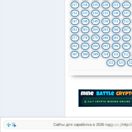
217
218
219
220
221
222
232
233
234
235
236
237
247
248
249
250
251
252
262
263
264
265
266
267
277
278
279
280
281
282
292
293
294
295
296
297
307
308
309
310
311
312
322
323
3
Сайты для заработка в 2026 году
http://on
|
(17)