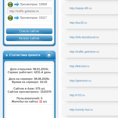
Просмотров: 53858
http://wpop.4t5.ru
Просмотров: 53117
http://lux30.ru
Список сайтов
http://info.bestdoxod.ru
Каталог сайтов
http://traffic.getmone.ru
Статистика проекта
http://linkvisit.ru
Дата открытия: 08.01.2015г.
Сервис работает: 4231-й день
Дата на сервере: 08.08.2026г.
http://getmone.ru
Время на сервере: 16:43
Сайтов в базе: 575 шт.
Сайтов просмотрено: 1510370
http://l-53.ru
Пользователей: 5
Жалобы на сайты:
11
шт.
http://umniy-bot.ru