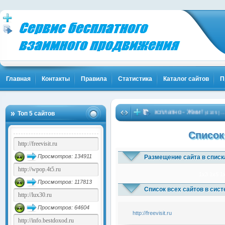
Главная
Контакты
Правила
Статистика
Каталог сайтов
П
улярность и Клиенты! Жми!
Биткоины бесплатно - Жми!
Б
…
…
Топ 5 сайтов
(1841)
(4105)
Список
Просмотров: 134911
Размещение сайта в списк
1x3
1x5
1
Просмотров: 117813
Список всех сайтов в сис
Просмотров: 64604
http://freevisit.ru