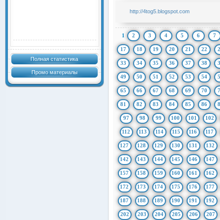
http://4tog5.blogspot.com
1
2
3
4
5
6
7
17
18
19
20
21
22
Полная статистика
33
34
35
36
37
38
Промо материалы
49
50
51
52
53
54
65
66
67
68
69
70
81
82
83
84
85
86
97
98
99
100
101
102
112
113
114
115
116
117
127
128
129
130
131
132
142
143
144
145
146
147
157
158
159
160
161
162
172
173
174
175
176
177
187
188
189
190
191
192
202
203
204
205
206
207