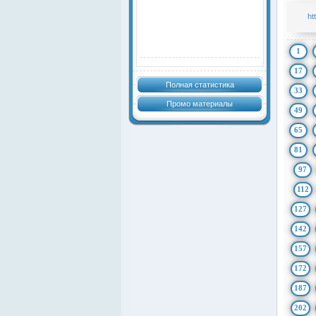
ht
1
17
Полная статистика
33
Промо материалы
49
65
81
97
112
127
142
157
172
187
202