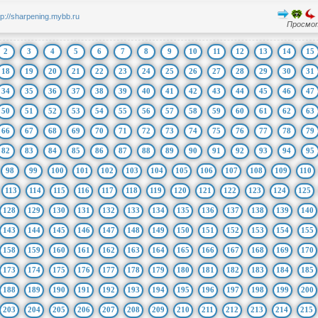
tp://sharpening.mybb.ru
Просмот
2
3
4
5
6
7
8
9
10
11
12
13
14
15
18
19
20
21
22
23
24
25
26
27
28
29
30
31
34
35
36
37
38
39
40
41
42
43
44
45
46
47
50
51
52
53
54
55
56
57
58
59
60
61
62
63
66
67
68
69
70
71
72
73
74
75
76
77
78
79
82
83
84
85
86
87
88
89
90
91
92
93
94
95
98
99
100
101
102
103
104
105
106
107
108
109
110
113
114
115
116
117
118
119
120
121
122
123
124
125
128
129
130
131
132
133
134
135
136
137
138
139
140
143
144
145
146
147
148
149
150
151
152
153
154
155
158
159
160
161
162
163
164
165
166
167
168
169
170
173
174
175
176
177
178
179
180
181
182
183
184
185
188
189
190
191
192
193
194
195
196
197
198
199
200
203
204
205
206
207
208
209
210
211
212
213
214
215