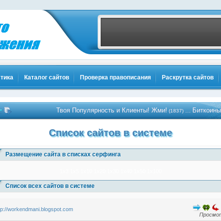
тика
Каталог сайтов
Проверка правописания
Раскрутка сайтов
Твоя Популярность и Клиенты! Жми!
Биткоины бес
…
(1837)
Список сайтов в системе
Размещение сайта в списках серфинга
1x3
1x5
1x10
1x20
1x30
1x40
1x50
1x100
Список всех сайтов в системе
tp://workendmani.blogspot.com
Просмот