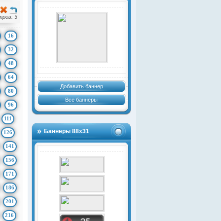
ров: 3
16
32
48
64
Добавить баннер
80
Все баннеры
96
111
Баннеры 88х31
126
141
156
171
186
201
216