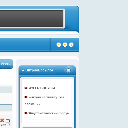
платно - Жми!
Бонус до 10000 рублей за регистрацию
…
…
(4099)
(4100)
Витрина ссылок
PAYEER БОНУСЫ
Биткоин на халяву. Без
вложений.
Общетематический форум
ров: 3