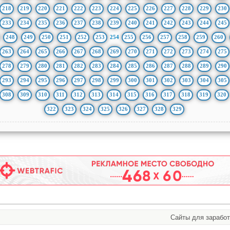
218
219
220
221
222
223
224
225
226
227
228
229
230
233
234
235
236
237
238
239
240
241
242
243
244
245
248
249
250
251
252
253
254
255
256
257
258
259
260
263
264
265
266
267
268
269
270
271
272
273
274
275
278
279
280
281
282
283
284
285
286
287
288
289
290
293
294
295
296
297
298
299
300
301
302
303
304
305
308
309
310
311
312
313
314
315
316
317
318
319
320
322
323
324
325
326
327
328
329
Сайты для заработка в