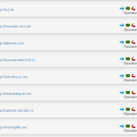
tp://urz.be
Просмот
tp://freevisits.rurs.net
Просмот
tp://alibonus.com
Просмот
tp://buxraskrutka.h19.ru
Просмот
tp://1nochka.zz.mu
Просмот
tp://freekatalog.do.am
Просмот
tp://raskruti-sait.okis.ru
Просмот
tp://sharingfiles.ws
Просмот