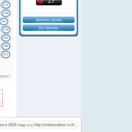
231
246
Добавить баннер
261
Все баннеры
276
291
306
321
 2026 году
http://onlinevideos.cc/top.php
http://onlinevideos.cc/go/
|
|
(13)
(15)