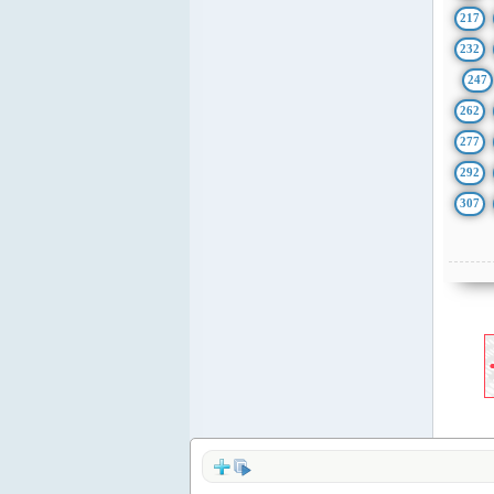
217
232
247
262
277
292
307