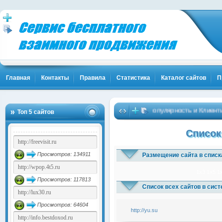
Главная
Контакты
Правила
Статистика
Каталог сайтов
П
Твоя Популярность и Клиенты!
Топ 5 сайтов
Список
Просмотров: 134911
Размещение сайта в списк
1x3
1x5
1
Просмотров: 117813
Список всех сайтов в сис
Просмотров: 64604
http://yu.su