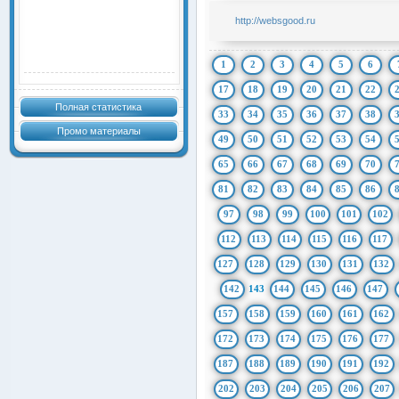
http://websgood.ru
1
2
3
4
5
6
17
18
19
20
21
22
Полная статистика
33
34
35
36
37
38
Промо материалы
49
50
51
52
53
54
65
66
67
68
69
70
81
82
83
84
85
86
97
98
99
100
101
102
112
113
114
115
116
117
127
128
129
130
131
132
142
143
144
145
146
147
157
158
159
160
161
162
172
173
174
175
176
177
187
188
189
190
191
192
202
203
204
205
206
207