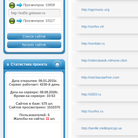
Просмотров: 53858
http://agrmusic.org
Просмотров: 53117
http://serfex.ml
Список сайтов
http://seofate.ru
Каталог сайтов
http://odinrubasik.mlmone.click
Статистика проекта
http://owl.bazaarfree.com
Дата открытия: 08.01.2015г.
Сервис работает: 4230-й день
Дата на сервере: 08.08.2026г.
http://d303.ru
Время на сервере: 10:53
Сайтов в базе: 575 шт.
Сайтов просмотрено: 1510370
http://surfes.ru
Пользователей: 5
Жалобы на сайты:
11
шт.
http://tan4ik.melitopol.pp.ua