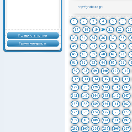
http://geobiuro.ge
1
2
3
4
5
6
17
18
19
20
21
22
23
Полная статистика
33
34
35
36
37
38
Промо материалы
49
50
51
52
53
54
65
66
67
68
69
70
81
82
83
84
85
86
97
98
99
100
101
102
112
113
114
115
116
117
127
128
129
130
131
132
142
143
144
145
146
147
157
158
159
160
161
162
172
173
174
175
176
177
187
188
189
190
191
192
202
203
204
205
206
207