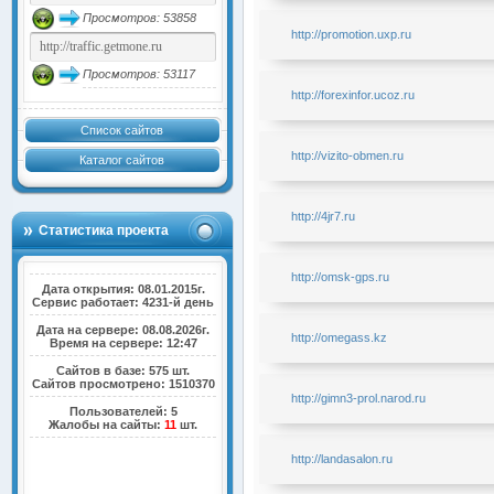
Просмотров: 53858
http://promotion.uxp.ru
Просмотров: 53117
http://forexinfor.ucoz.ru
Список сайтов
http://vizito-obmen.ru
Каталог сайтов
http://4jr7.ru
Статистика проекта
http://omsk-gps.ru
Дата открытия: 08.01.2015г.
Сервис работает: 4231-й день
Дата на сервере: 08.08.2026г.
http://omegass.kz
Время на сервере: 12:47
Сайтов в базе: 575 шт.
Сайтов просмотрено: 1510370
http://gimn3-prol.narod.ru
Пользователей: 5
Жалобы на сайты:
11
шт.
http://landasalon.ru