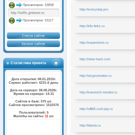
Просмотров: 53858
http://everystep.pro
Просмотров: 53117
http://info-links.ru
Список сайтов
http://expansions.ru
Каталог сайтов
http://mine-hash.com
Статистика проекта
http://skypromotion.ru
Дата открытия: 08.01.2015г.
Сервис работает: 4231-й день
Дата на сервере: 08.08.2026г.
http://ivanovich-monitor.ru
Время на сервере: 14:31
Сайтов в базе: 575 шт.
Сайтов просмотрено: 1510370
http://villi66.cool-pay.ru
Пользователей: 5
Жалобы на сайты:
11
шт.
http://fatoria.ru