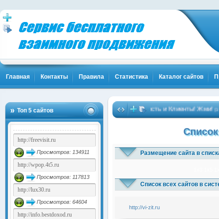
Главная
Контакты
Правила
Статистика
Каталог сайтов
П
Твоя Популярность и Клиенты! Жми!
Топ 5 сайтов
(1841
Список
Просмотров: 134911
Размещение сайта в списк
1x3
1x5
1
Просмотров: 117813
Список всех сайтов в сис
Просмотров: 64604
http://vi-zit.ru