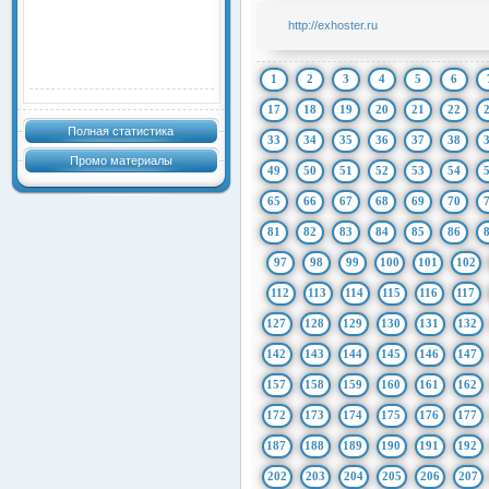
http://exhoster.ru
1
2
3
4
5
6
17
18
19
20
21
22
Полная статистика
33
34
35
36
37
38
Промо материалы
49
50
51
52
53
54
65
66
67
68
69
70
81
82
83
84
85
86
97
98
99
100
101
102
112
113
114
115
116
117
127
128
129
130
131
132
142
143
144
145
146
147
157
158
159
160
161
162
172
173
174
175
176
177
187
188
189
190
191
192
202
203
204
205
206
207