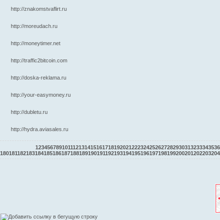
http://znakomstvaflirt.ru
http://moreudach.ru
http://moneytimer.net
http://traffic2bitcoin.com
http://doska-reklama.ru
http://your-easymoney.ru
http://dubletu.ru
http://hydra.aviasales.ru
1
2
3
4
5
6
7
8
9
10
11
12
13
14
15
16
17
18
19
20
21
22
23
24
25
26
27
28
29
30
31
32
33
34
35
36
180
181
182
183
184
185
186
187
188
189
190
191
192
193
194
195
196
197
198
199
200
201
202
203
204