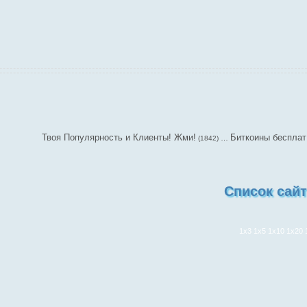
Твоя Популярность и Клиенты! Жми!
Биткоины бесплатно -
…
(1842)
Список сайт
1x3
1x5
1x10
1x20