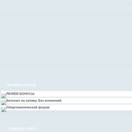
Витрина ссылок
PAYEER БОНУСЫ
Биткоин на халяву. Без вложений.
Общетематический форум
Скриншот сайта