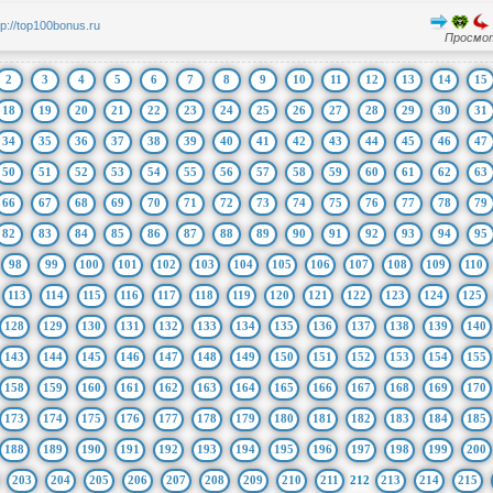
tp://top100bonus.ru
Просмот
2
3
4
5
6
7
8
9
10
11
12
13
14
15
18
19
20
21
22
23
24
25
26
27
28
29
30
31
34
35
36
37
38
39
40
41
42
43
44
45
46
47
50
51
52
53
54
55
56
57
58
59
60
61
62
63
66
67
68
69
70
71
72
73
74
75
76
77
78
79
82
83
84
85
86
87
88
89
90
91
92
93
94
95
98
99
100
101
102
103
104
105
106
107
108
109
110
113
114
115
116
117
118
119
120
121
122
123
124
125
128
129
130
131
132
133
134
135
136
137
138
139
140
143
144
145
146
147
148
149
150
151
152
153
154
155
158
159
160
161
162
163
164
165
166
167
168
169
170
173
174
175
176
177
178
179
180
181
182
183
184
185
188
189
190
191
192
193
194
195
196
197
198
199
200
203
204
205
206
207
208
209
210
211
212
213
214
215