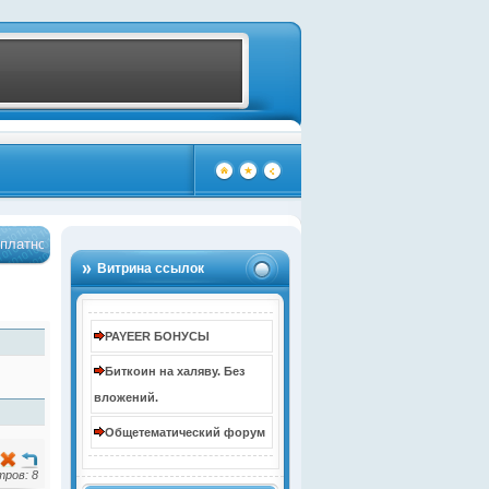
но - Жми!
Бонус до 10000 рублей за регистрацию
…
…
(4098)
(4095)
Витрина ссылок
PAYEER БОНУСЫ
Биткоин на халяву. Без
вложений.
Общетематический форум
ров: 8