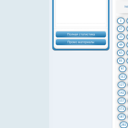
ht
1
17
Полная статистика
33
Промо материалы
49
65
81
97
112
127
142
157
172
187
202