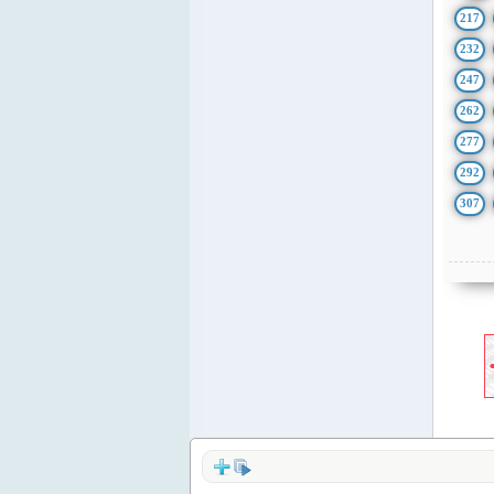
217
232
247
262
277
292
307