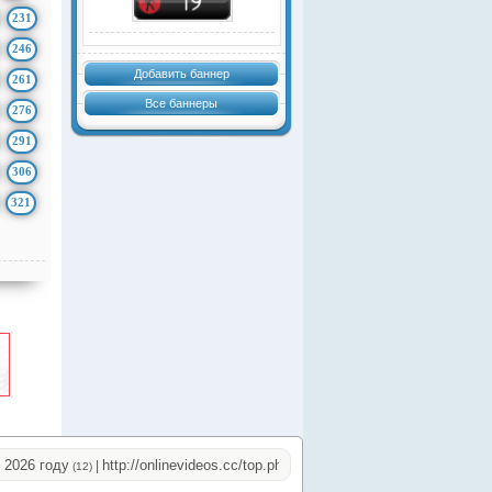
231
246
Добавить баннер
261
Все баннеры
276
291
306
321
6 году
http://onlinevideos.cc/top.php
http://onlinevideos.cc/go/out.p
|
|
(12)
(15)