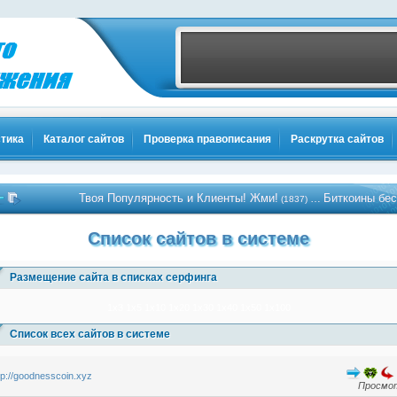
тика
Каталог сайтов
Проверка правописания
Раскрутка сайтов
Твоя Популярность и Клиенты! Жми!
Биткоины бесплат
…
(1837)
Список сайтов в системе
Размещение сайта в списках серфинга
1x3
1x5
1x10
1x20
1x30
1x40
1x50
1x100
Список всех сайтов в системе
tp://goodnesscoin.xyz
Просмот