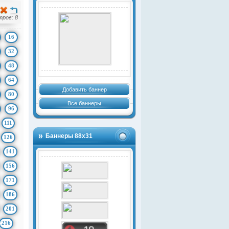
ров: 8
16
32
48
64
Добавить баннер
80
Все баннеры
96
111
Баннеры 88х31
126
141
156
171
186
201
216