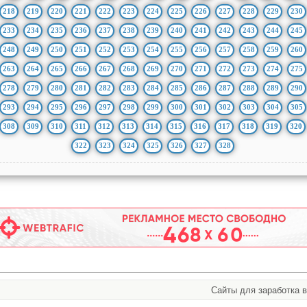
218
219
220
221
222
223
224
225
226
227
228
229
230
233
234
235
236
237
238
239
240
241
242
243
244
245
248
249
250
251
252
253
254
255
256
257
258
259
260
263
264
265
266
267
268
269
270
271
272
273
274
275
278
279
280
281
282
283
284
285
286
287
288
289
290
293
294
295
296
297
298
299
300
301
302
303
304
305
308
309
310
311
312
313
314
315
316
317
318
319
320
322
323
324
325
326
327
328
Сайты для заработка в 202