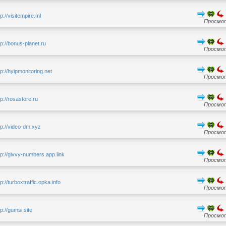
tp://visitempire.ml
Просмот
tp://bonus-planet.ru
Просмот
tp://hyipmonitoring.net
Просмот
tp://rosastore.ru
Просмот
tp://video-dm.xyz
Просмот
tp://givvy-numbers.app.link
Просмот
tp://turboxtraffic.opka.info
Просмот
tp://gumsi.site
Просмот