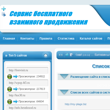
Главная
Контакты
Правила
Статистика
Каталог сайтов
П
Твоя Популярность и Клиенты! Жми!
Биткоины бе
…
Топ 5 сайтов
(1844)
Список
Просмотров: 134911
Размещение сайта в списк
1x3
1x5
1
Просмотров: 117813
Список всех сайтов в сис
Просмотров: 64604
http://my-plage.biz