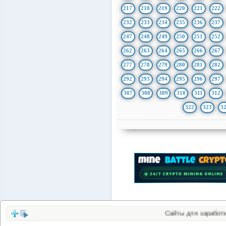
217
218
219
220
221
222
232
233
234
235
236
237
247
248
249
250
251
252
262
263
264
265
266
267
277
278
279
280
281
282
292
293
294
295
296
297
307
308
309
310
311
312
322
323
3
Сайты для заработка в