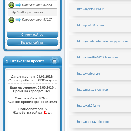
Просмотров: 53858
http://algeta.ucoz.ru
Просмотров: 53117
http://pro100.pp.ua
Список сайтов
http://yspehvinternete.blogspot.com
Каталог сайтов
http://site-6694620.1c-umi.ru
Статистика проекта
http://viddeon.ru
Дата открытия: 08.01.2015г.
Сервис работает: 4232-й день
Дата на сервере: 09.08.2026г.
http://tuta.zzz.com.ua
Время на сервере: 14:15
Сайтов в базе: 575 шт.
Сайтов просмотрено: 1510370
http://vizit24.site
Пользователей: 5
Жалобы на сайты:
11
шт.
http://paprkaz.blogspot.ru