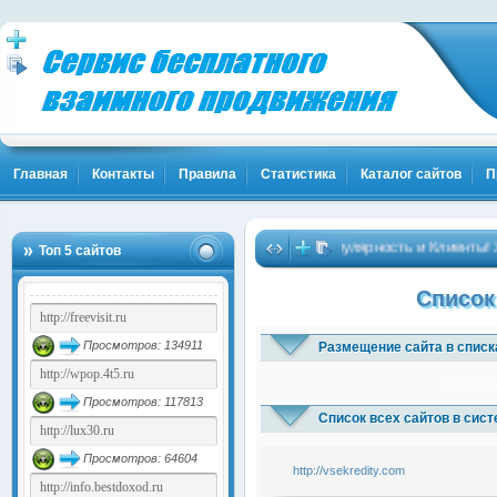
Главная
Контакты
Правила
Статистика
Каталог сайтов
П
Твоя Популярность и Клиенты! Ж
Топ 5 сайтов
Список
Просмотров: 134911
Размещение сайта в списк
1x3
1x5
1
Просмотров: 117813
Список всех сайтов в сис
Просмотров: 64604
http://vsekredity.com