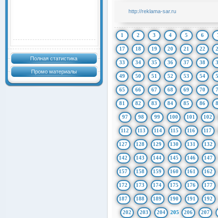
http://reklama-sar.ru
1
2
3
4
5
6
17
18
19
20
21
22
Полная статистика
33
34
35
36
37
38
Промо материалы
49
50
51
52
53
54
65
66
67
68
69
70
81
82
83
84
85
86
97
98
99
100
101
102
112
113
114
115
116
117
127
128
129
130
131
132
142
143
144
145
146
147
157
158
159
160
161
162
172
173
174
175
176
177
187
188
189
190
191
192
202
203
204
205
206
207