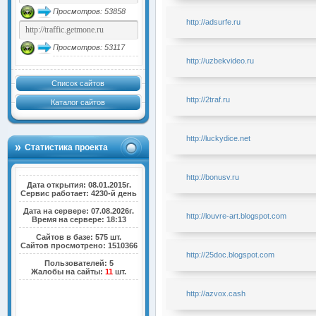
Просмотров: 53858
http://adsurfe.ru
Просмотров: 53117
http://uzbekvideo.ru
Список сайтов
http://2traf.ru
Каталог сайтов
http://luckydice.net
Статистика проекта
http://bonusv.ru
Дата открытия: 08.01.2015г.
Сервис работает: 4230-й день
Дата на сервере: 07.08.2026г.
http://louvre-art.blogspot.com
Время на сервере: 18:13
Сайтов в базе: 575 шт.
Сайтов просмотрено: 1510366
http://25doc.blogspot.com
Пользователей: 5
Жалобы на сайты:
11
шт.
http://azvox.cash