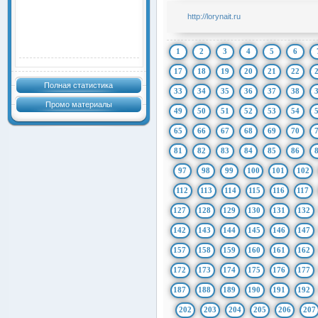
http://lorynait.ru
1
2
3
4
5
6
17
18
19
20
21
22
Полная статистика
33
34
35
36
37
38
Промо материалы
49
50
51
52
53
54
65
66
67
68
69
70
81
82
83
84
85
86
97
98
99
100
101
102
112
113
114
115
116
117
127
128
129
130
131
132
142
143
144
145
146
147
157
158
159
160
161
162
172
173
174
175
176
177
187
188
189
190
191
192
202
203
204
205
206
207