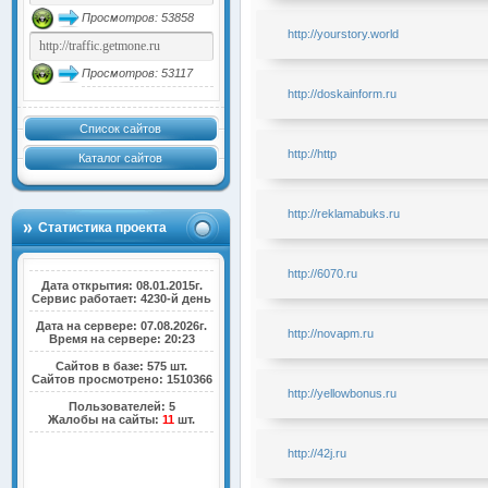
Просмотров: 53858
http://yourstory.world
Просмотров: 53117
http://doskainform.ru
Список сайтов
http://http
Каталог сайтов
http://reklamabuks.ru
Статистика проекта
http://6070.ru
Дата открытия: 08.01.2015г.
Сервис работает: 4230-й день
Дата на сервере: 07.08.2026г.
http://novapm.ru
Время на сервере: 20:23
Сайтов в базе: 575 шт.
Сайтов просмотрено: 1510366
http://yellowbonus.ru
Пользователей: 5
Жалобы на сайты:
11
шт.
http://42j.ru