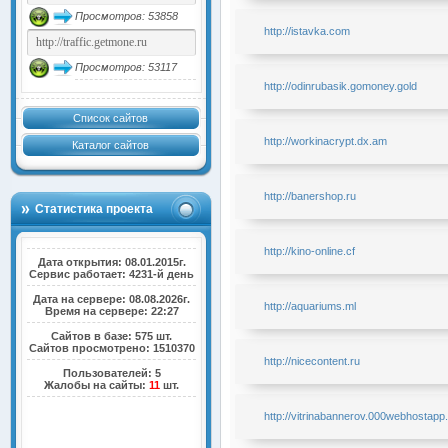
Просмотров: 53858
http://istavka.com
Просмотров: 53117
http://odinrubasik.gomoney.gold
Список сайтов
http://workinacrypt.dx.am
Каталог сайтов
http://banershop.ru
Статистика проекта
http://kino-online.cf
Дата открытия: 08.01.2015г.
Сервис работает: 4231-й день
Дата на сервере: 08.08.2026г.
http://aquariums.ml
Время на сервере: 22:27
Сайтов в базе: 575 шт.
Сайтов просмотрено: 1510370
http://nicecontent.ru
Пользователей: 5
Жалобы на сайты:
11
шт.
http://vitrinabannerov.000webhostap