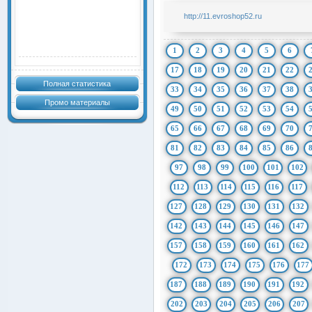
http://11.evroshop52.ru
1
2
3
4
5
6
17
18
19
20
21
22
Полная статистика
33
34
35
36
37
38
Промо материалы
49
50
51
52
53
54
65
66
67
68
69
70
81
82
83
84
85
86
97
98
99
100
101
102
112
113
114
115
116
117
127
128
129
130
131
132
142
143
144
145
146
147
157
158
159
160
161
162
172
173
174
175
176
177
187
188
189
190
191
192
202
203
204
205
206
207