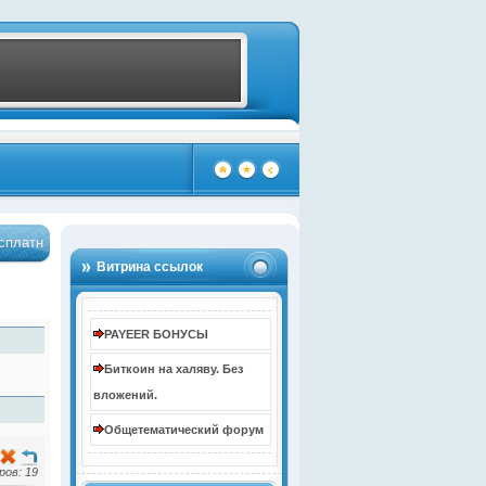
тно - Жми!
Бонус до 10000 рублей за регистрацию
…
…
(4110)
(4108)
Витрина ссылок
PAYEER БОНУСЫ
Биткоин на халяву. Без
вложений.
Общетематический форум
ов: 19