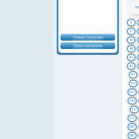
ht
1
17
Полная статистика
33
Промо материалы
49
65
81
97
112
127
142
157
172
187
202