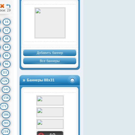
ов: 19
16
32
48
64
Добавить баннер
80
Все баннеры
96
111
Баннеры 88х31
126
141
156
171
186
201
216