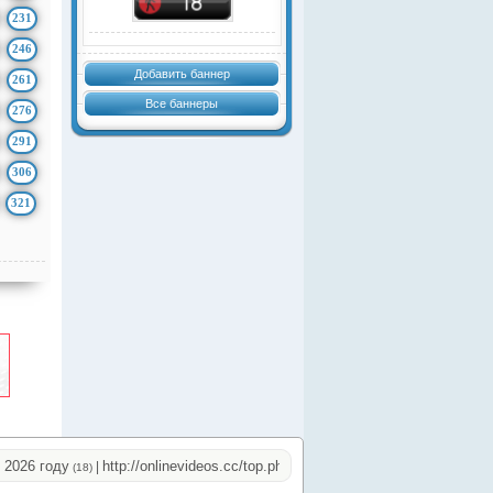
231
246
Добавить баннер
261
Все баннеры
276
291
306
321
6 году
http://onlinevideos.cc/top.php
http://onlinevideos.cc/go/out.p
|
|
(18)
(17)