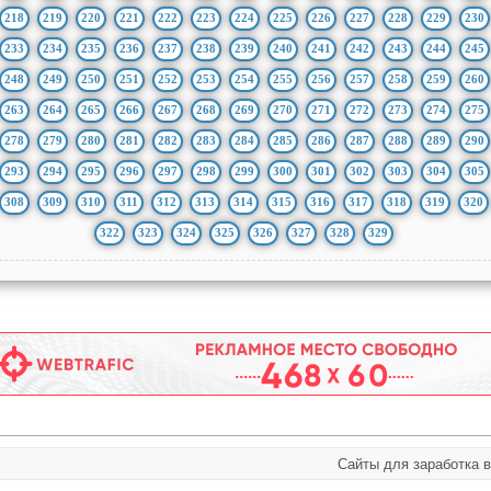
218
219
220
221
222
223
224
225
226
227
228
229
230
233
234
235
236
237
238
239
240
241
242
243
244
245
248
249
250
251
252
253
254
255
256
257
258
259
260
263
264
265
266
267
268
269
270
271
272
273
274
275
278
279
280
281
282
283
284
285
286
287
288
289
290
293
294
295
296
297
298
299
300
301
302
303
304
305
308
309
310
311
312
313
314
315
316
317
318
319
320
322
323
324
325
326
327
328
329
Сайты для заработка в 202