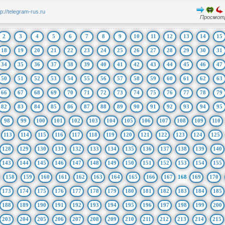
tp://telegram-rus.ru
Просмотр
2
3
4
5
6
7
8
9
10
11
12
13
14
15
18
19
20
21
22
23
24
25
26
27
28
29
30
31
34
35
36
37
38
39
40
41
42
43
44
45
46
47
50
51
52
53
54
55
56
57
58
59
60
61
62
63
66
67
68
69
70
71
72
73
74
75
76
77
78
79
82
83
84
85
86
87
88
89
90
91
92
93
94
95
98
99
100
101
102
103
104
105
106
107
108
109
110
113
114
115
116
117
118
119
120
121
122
123
124
125
128
129
130
131
132
133
134
135
136
137
138
139
140
143
144
145
146
147
148
149
150
151
152
153
154
155
158
159
160
161
162
163
164
165
166
167
168
169
170
173
174
175
176
177
178
179
180
181
182
183
184
185
188
189
190
191
192
193
194
195
196
197
198
199
200
203
204
205
206
207
208
209
210
211
212
213
214
215