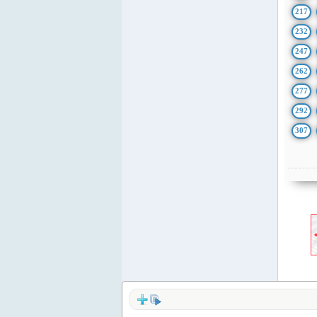
217
232
247
262
277
292
307