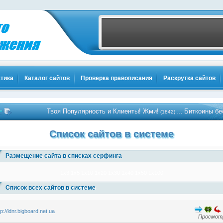
тика
Каталог сайтов
Проверка правописания
Раскрутка сайтов
Твоя Популярность и Клиенты! Жми!
Биткоины беспла
…
(1842)
Список сайтов в системе
Размещение сайта в списках серфинга
1x3
1x5
1x10
1x20
1x30
1x40
1x50
1x100
Список всех сайтов в системе
tp://ldnr.bigboard.net.ua
Просмотр