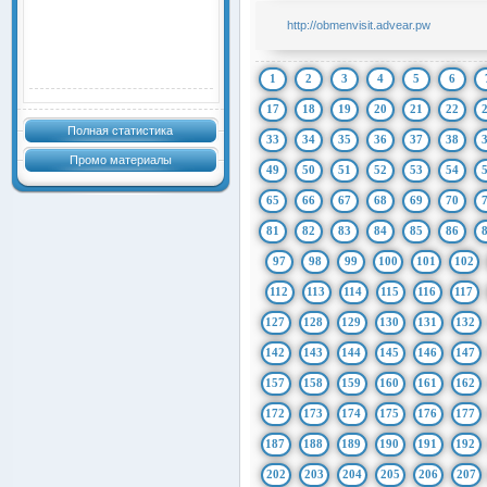
http://obmenvisit.advear.pw
1
2
3
4
5
6
17
18
19
20
21
22
Полная статистика
33
34
35
36
37
38
Промо материалы
49
50
51
52
53
54
65
66
67
68
69
70
81
82
83
84
85
86
97
98
99
100
101
102
112
113
114
115
116
117
127
128
129
130
131
132
142
143
144
145
146
147
157
158
159
160
161
162
172
173
174
175
176
177
187
188
189
190
191
192
202
203
204
205
206
207