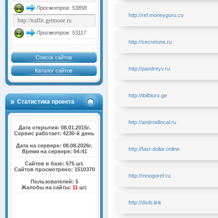
Просмотров: 53858
http://ref.moneyguru.co
Просмотров: 53117
http://secretone.ru
Список сайтов
http://pandreyv.ru
Каталог сайтов
http://tbilbiuro.ge
Статистика проекта
http://androidlocal.ru
Дата открытия: 08.01.2015г.
Сервис работает: 4230-й день
Дата на сервере: 08.08.2026г.
http://fast-dollar.online
Время на сервере: 04:41
Сайтов в базе: 575 шт.
Сайтов просмотрено: 1510370
http://mnogoref.ru
Пользователей: 5
Жалобы на сайты:
11
шт.
http://dixib.link