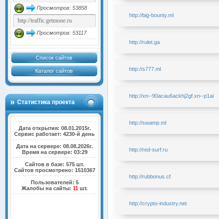
Просмотров: 53858
http://big-bounty.ml
Просмотров: 53117
http://rulet.ga
Список сайтов
http://s777.ml
Каталог сайтов
http://xn--90acau6ackhj2gf.xn--p1ai
Статистика проекта
http://swamp.ml
Дата открытия: 08.01.2015г.
Сервис работает: 4230-й день
Дата на сервере: 08.08.2026г.
http://red-surf.ru
Время на сервере: 03:29
Сайтов в базе: 575 шт.
Сайтов просмотрено: 1510367
http://rubbonus.cf
Пользователей: 5
Жалобы на сайты:
11
шт.
http://crypto-industry.net