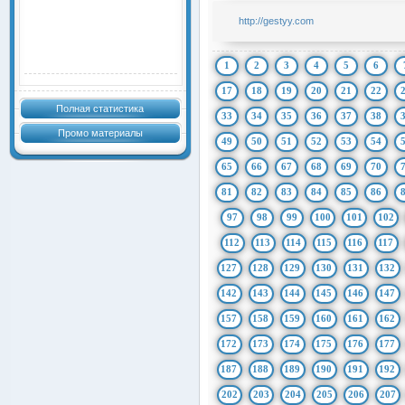
http://gestyy.com
1
2
3
4
5
6
17
18
19
20
21
22
Полная статистика
33
34
35
36
37
38
Промо материалы
49
50
51
52
53
54
65
66
67
68
69
70
81
82
83
84
85
86
97
98
99
100
101
102
112
113
114
115
116
117
127
128
129
130
131
132
142
143
144
145
146
147
157
158
159
160
161
162
172
173
174
175
176
177
187
188
189
190
191
192
202
203
204
205
206
207