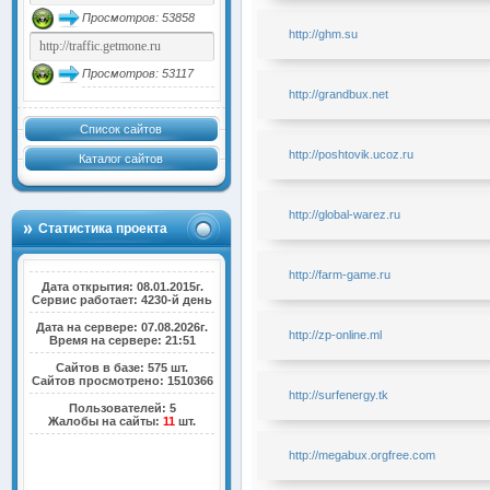
Просмотров: 53858
http://ghm.su
Просмотров: 53117
http://grandbux.net
Список сайтов
http://poshtovik.ucoz.ru
Каталог сайтов
http://global-warez.ru
Статистика проекта
http://farm-game.ru
Дата открытия: 08.01.2015г.
Сервис работает: 4230-й день
Дата на сервере: 07.08.2026г.
http://zp-online.ml
Время на сервере: 21:51
Сайтов в базе: 575 шт.
Сайтов просмотрено: 1510366
http://surfenergy.tk
Пользователей: 5
Жалобы на сайты:
11
шт.
http://megabux.orgfree.com