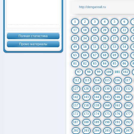
http://dengareall.ru
1
2
3
4
5
6
17
18
19
20
21
22
Полная статистика
33
34
35
36
37
38
Промо материалы
49
50
51
52
53
54
65
66
67
68
69
70
81
82
83
84
85
86
97
98
99
100
101
102
112
113
114
115
116
117
127
128
129
130
131
132
142
143
144
145
146
147
157
158
159
160
161
162
172
173
174
175
176
177
187
188
189
190
191
192
202
203
204
205
206
207