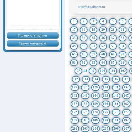
http://plitkaboom.ru
1
2
3
4
5
6
17
18
19
20
21
22
Полная статистика
33
34
35
36
37
38
Промо материалы
49
50
51
52
53
54
65
66
67
68
69
70
81
82
83
84
85
86
97
98
99
100
101
102
112
113
114
115
116
117
127
128
129
130
131
132
142
143
144
145
146
147
157
158
159
160
161
162
172
173
174
175
176
177
187
188
189
190
191
192
202
203
204
205
206
207