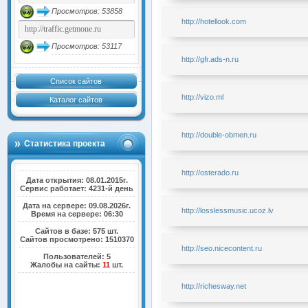
Просмотров: 53858
http://hotellook.com
Просмотров: 53117
http://gfr.ads-n.ru
Список сайтов
http://vizo.ml
Каталог сайтов
http://double-obmen.ru
Статистика проекта
http://osterado.ru
Дата открытия: 08.01.2015г.
Сервис работает: 4231-й день
Дата на сервере: 09.08.2026г.
http://losslessmusic.ucoz.lv
Время на сервере: 06:30
Сайтов в базе: 575 шт.
Сайтов просмотрено: 1510370
http://seo.nicecontent.ru
Пользователей: 5
Жалобы на сайты:
11
шт.
http://richesway.net