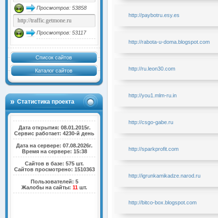
Просмотров: 53858
http://paybotru.esy.es
Просмотров: 53117
http://rabota-u-doma.blogspot.com
Список сайтов
http://ru.leon30.com
Каталог сайтов
http://you1.mlm-ru.in
Статистика проекта
http://csgo-gabe.ru
Дата открытия: 08.01.2015г.
Сервис работает: 4230-й день
Дата на сервере: 07.08.2026г.
http://sparkprofit.com
Время на сервере: 15:38
Сайтов в базе: 575 шт.
Сайтов просмотрено: 1510363
http://igrunkamikadze.narod.ru
Пользователей: 5
Жалобы на сайты:
11
шт.
http://bitco-box.blogspot.com