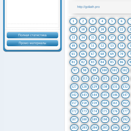
http://goliath.pro
1
2
3
4
5
6
17
18
19
20
21
22
Полная статистика
33
34
35
36
37
38
Промо материалы
49
50
51
52
53
54
65
66
67
68
69
70
81
82
83
84
85
86
97
98
99
100
101
102
112
113
114
115
116
117
127
128
129
130
131
132
142
143
144
145
146
147
157
158
159
160
161
162
172
173
174
175
176
177
187
188
189
190
191
192
202
203
204
205
206
207