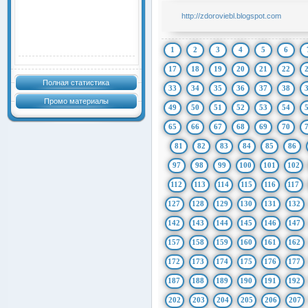
http://zdoroviebl.blogspot.com
1
2
3
4
5
6
17
18
19
20
21
22
Полная статистика
33
34
35
36
37
38
Промо материалы
49
50
51
52
53
54
65
66
67
68
69
70
81
82
83
84
85
86
97
98
99
100
101
102
112
113
114
115
116
117
127
128
129
130
131
132
142
143
144
145
146
147
157
158
159
160
161
162
172
173
174
175
176
177
187
188
189
190
191
192
202
203
204
205
206
207