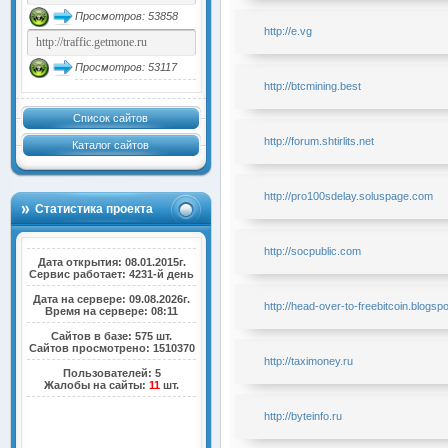
Просмотров: 53858
http://e.vg
Просмотров: 53117
http://btcmining.best
Список сайтов
http://forum.shtirlits.net
Каталог сайтов
http://pro100sdelay.soluspage.com
Статистика проекта
http://socpublic.com
Дата открытия: 08.01.2015г.
Сервис работает: 4231-й день
Дата на сервере: 09.08.2026г.
http://head-over-to-freebitcoin.blogsp
Время на сервере: 08:11
Сайтов в базе: 575 шт.
Сайтов просмотрено: 1510370
http://taximoney.ru
Пользователей: 5
Жалобы на сайты:
11
шт.
http://byteinfo.ru