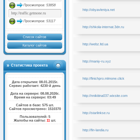
Просмотров: 53858
http://obyavleniya.net
Просмотров: 53117
http://shkola-internat.3dn.ru
Список сайтов
http://webz.ltd.ua
Каталог сайтов
http://maniy-ru.xyz
Статистика проекта
http://finichpro.mlmone.click
Дата открытия: 08.01.2015г.
Сервис работает: 4230-й день
Дата на сервере: 08.08.2026г.
http://nnikitina037.wixsite.com
Время на сервере: 03:49
Сайтов в базе: 575 шт.
Сайтов просмотрено: 1510370
http://starlinkse.ru
Пользователей: 5
Жалобы на сайты:
11
шт.
http://fin-landia.ru