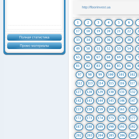
http://floorinvest.ua
1
2
3
4
5
6
17
18
19
20
21
22
Полная статистика
33
34
35
36
37
38
Промо материалы
49
50
51
52
53
54
65
66
67
68
69
70
81
82
83
84
85
86
97
98
99
100
101
102
112
113
114
115
116
117
127
128
129
130
131
132
142
143
144
145
146
147
157
158
159
160
161
162
172
173
174
175
176
177
187
188
189
190
191
192
202
203
204
205
206
207