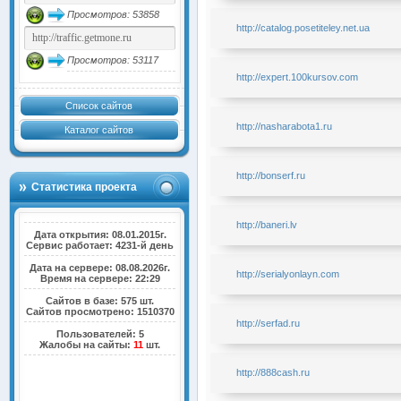
Просмотров: 53858
http://catalog.posetiteley.net.ua
Просмотров: 53117
http://expert.100kursov.com
Список сайтов
http://nasharabota1.ru
Каталог сайтов
http://bonserf.ru
Статистика проекта
http://baneri.lv
Дата открытия: 08.01.2015г.
Сервис работает: 4231-й день
Дата на сервере: 08.08.2026г.
http://serialyonlayn.com
Время на сервере: 22:29
Сайтов в базе: 575 шт.
Сайтов просмотрено: 1510370
http://serfad.ru
Пользователей: 5
Жалобы на сайты:
11
шт.
http://888cash.ru