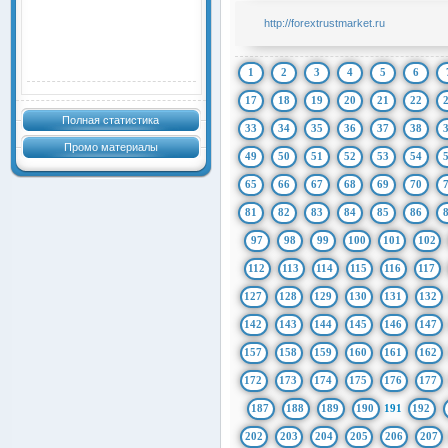
http://forextrustmarket.ru
1
2
3
4
5
6
17
18
19
20
21
22
Полная статистика
33
34
35
36
37
38
Промо материалы
49
50
51
52
53
54
65
66
67
68
69
70
81
82
83
84
85
86
97
98
99
100
101
102
112
113
114
115
116
117
127
128
129
130
131
132
142
143
144
145
146
147
157
158
159
160
161
162
172
173
174
175
176
177
187
188
189
190
191
192
202
203
204
205
206
207