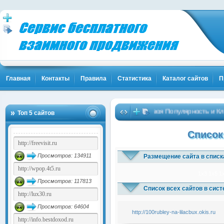
Главная
Контакты
Правила
Статистика
Каталог сайтов
П
Твоя Популярность и Клие
Топ 5 сайтов
Список
Просмотров: 134911
Размещение сайта в списк
1x3
1x5
1
Просмотров: 117813
Список всех сайтов в сис
Просмотров: 64604
http://100rubley-na-lilacbux.okis.ru