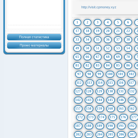
http://visit.cpmoney.xyz
1
2
3
4
5
6
17
18
19
20
21
22
Полная статистика
33
34
35
36
37
38
Промо материалы
49
50
51
52
53
54
65
66
67
68
69
70
81
82
83
84
85
86
97
98
99
100
101
102
112
113
114
115
116
117
127
128
129
130
131
132
142
143
144
145
146
147
157
158
159
160
161
162
172
173
174
175
176
177
187
188
189
190
191
192
202
203
204
205
206
207