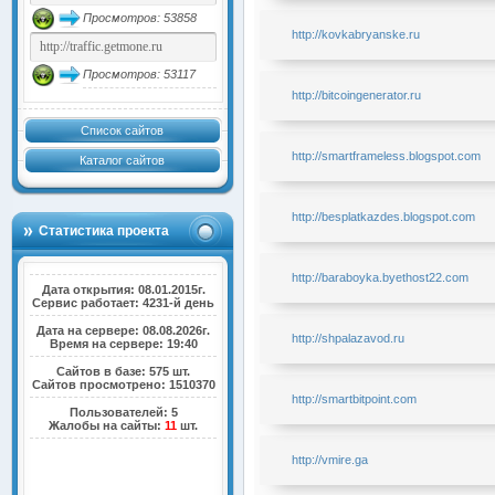
Просмотров: 53858
http://kovkabryanske.ru
Просмотров: 53117
http://bitcoingenerator.ru
Список сайтов
http://smartframeless.blogspot.com
Каталог сайтов
http://besplatkazdes.blogspot.com
Статистика проекта
http://baraboyka.byethost22.com
Дата открытия: 08.01.2015г.
Сервис работает: 4231-й день
Дата на сервере: 08.08.2026г.
http://shpalazavod.ru
Время на сервере: 19:40
Сайтов в базе: 575 шт.
Сайтов просмотрено: 1510370
http://smartbitpoint.com
Пользователей: 5
Жалобы на сайты:
11
шт.
http://vmire.ga