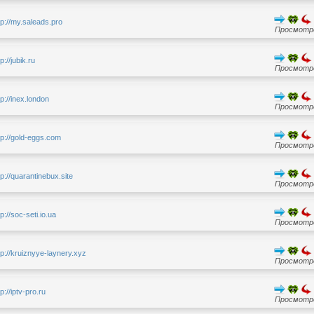
tp://my.saleads.pro
Просмотро
tp://jubik.ru
Просмотро
tp://inex.london
Просмотро
tp://gold-eggs.com
Просмотро
tp://quarantinebux.site
Просмотро
tp://soc-seti.io.ua
Просмотро
tp://kruiznyye-laynery.xyz
Просмотро
tp://iptv-pro.ru
Просмотро