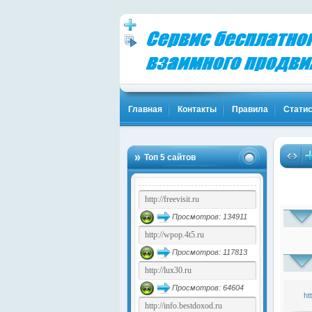
Главная
Контакты
Правила
Статис
Твоя Популярность и Клиенты! Жми!
Биткоины б
…
Топ 5 сайтов
(1840)
Просмотров: 134911
Просмотров: 117813
Просмотров: 64604
ht