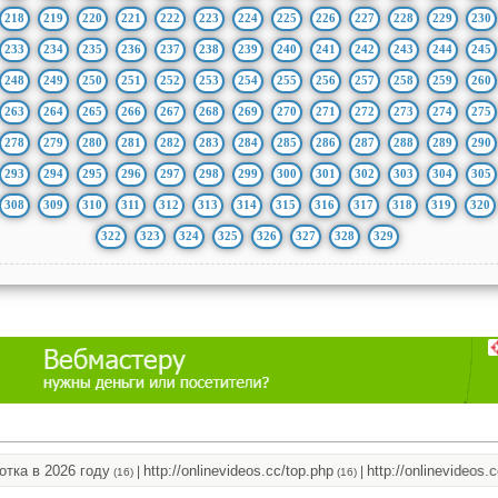
218
219
220
221
222
223
224
225
226
227
228
229
230
233
234
235
236
237
238
239
240
241
242
243
244
245
248
249
250
251
252
253
254
255
256
257
258
259
260
263
264
265
266
267
268
269
270
271
272
273
274
275
278
279
280
281
282
283
284
285
286
287
288
289
290
293
294
295
296
297
298
299
300
301
302
303
304
305
308
309
310
311
312
313
314
315
316
317
318
319
320
322
323
324
325
326
327
328
329
 в 2026 году
http://onlinevideos.cc/top.php
http://onlinevideos.cc/g
|
|
(16)
(16)