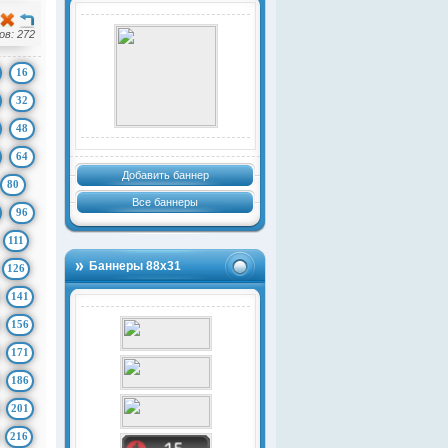
в: 272
16
32
48
64
Добавить баннер
80
Все баннеры
96
111
Баннеры 88х31
126
141
156
171
186
201
216