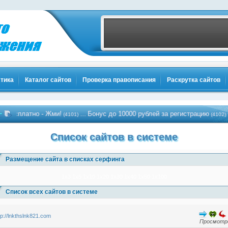
тика
Каталог сайтов
Проверка правописания
Раскрутка сайтов
есплатно - Жми!
Бонус до 10000 рублей за регистрацию
…
…
(4101)
(4102)
Список сайтов в системе
Размещение сайта в списках серфинга
1x3
1x5
1x10
1x20
1x30
1x40
1x50
1x100
Список всех сайтов в системе
tp://lnkthslnk821.com
Просмотро