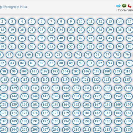
tp://brokgroup.in.ua
Просмотро
2
3
4
5
6
7
8
9
10
11
12
13
14
15
18
19
20
21
22
23
24
25
26
27
28
29
30
31
34
35
36
37
38
39
40
41
42
43
44
45
46
47
50
51
52
53
54
55
56
57
58
59
60
61
62
63
6
67
68
69
70
71
72
73
74
75
76
77
78
79
82
83
84
85
86
87
88
89
90
91
92
93
94
95
98
99
100
101
102
103
104
105
106
107
108
109
110
113
114
115
116
117
118
119
120
121
122
123
124
125
128
129
130
131
132
133
134
135
136
137
138
139
140
143
144
145
146
147
148
149
150
151
152
153
154
155
158
159
160
161
162
163
164
165
166
167
168
169
170
173
174
175
176
177
178
179
180
181
182
183
184
185
188
189
190
191
192
193
194
195
196
197
198
199
200
203
204
205
206
207
208
209
210
211
212
213
214
215