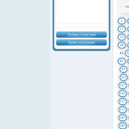
ht
1
17
Полная статистика
33
Промо материалы
49
65
6
81
97
112
127
142
157
172
187
202