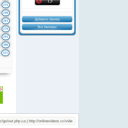
231
246
Добавить баннер
261
Все баннеры
276
291
306
321
o/out.php
http://onlinevideos.cc/videos/
http://onlinevideos.cc/tops/o
|
|
(18)
(17)