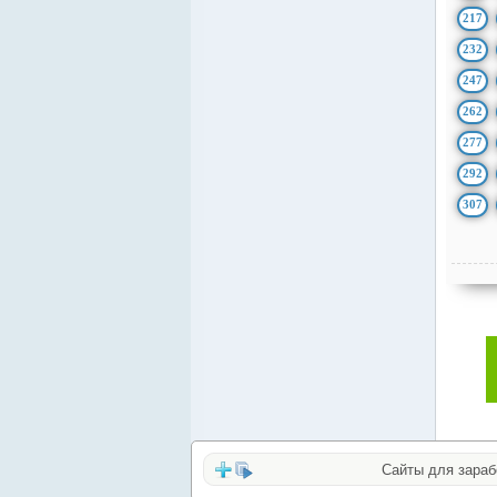
217
232
247
262
277
292
307
Сайты для заработка