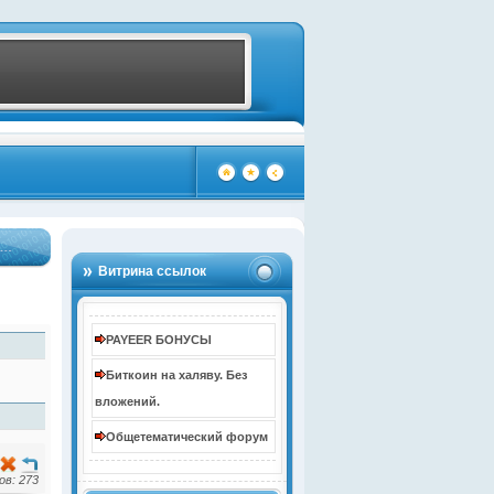
Витрина ссылок
PAYEER БОНУСЫ
Биткоин на халяву. Без
вложений.
Общетематический форум
в: 273