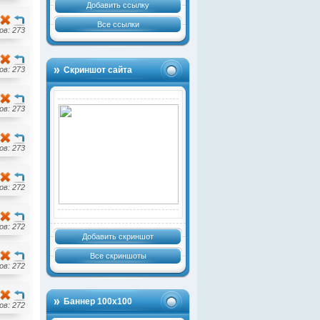
Добавить ссылку
Все ссылки
в: 273
в: 273
Скриншот сайта
в: 273
в: 273
в: 272
в: 272
Добавить скриншот
Все скриншоты
в: 272
Баннер 100х100
в: 272