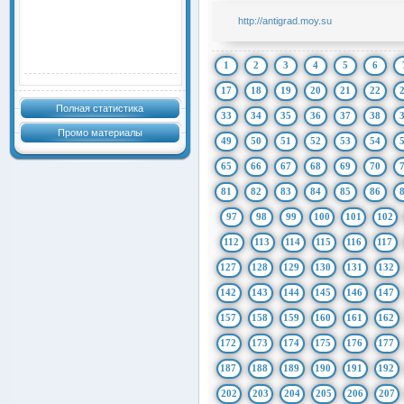
http://antigrad.moy.su
1
2
3
4
5
6
17
18
19
20
21
22
Полная статистика
33
34
35
36
37
38
Промо материалы
49
50
51
52
53
54
65
66
67
68
69
70
81
82
83
84
85
86
97
98
99
100
101
102
112
113
114
115
116
117
127
128
129
130
131
132
142
143
144
145
146
147
157
158
159
160
161
162
172
173
174
175
176
177
187
188
189
190
191
192
202
203
204
205
206
207