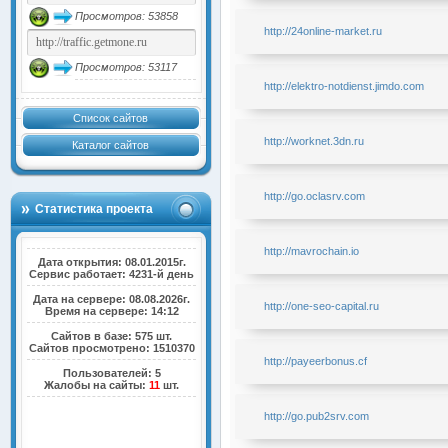
Просмотров: 53858
http://24online-market.ru
Просмотров: 53117
http://elektro-notdienst.jimdo.com
Список сайтов
http://worknet.3dn.ru
Каталог сайтов
http://go.oclasrv.com
Статистика проекта
http://mavrochain.io
Дата открытия: 08.01.2015г.
Сервис работает: 4231-й день
Дата на сервере: 08.08.2026г.
http://one-seo-capital.ru
Время на сервере: 14:12
Сайтов в базе: 575 шт.
Сайтов просмотрено: 1510370
http://payeerbonus.cf
Пользователей: 5
Жалобы на сайты:
11
шт.
http://go.pub2srv.com