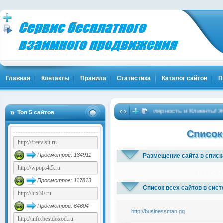
Главная
Контакты
Правила
Статистика
Каталог сайтов
П
Твоя Популярность и Клиенты! Жми
Топ 5 сайтов
Список
Просмотров: 134911
Размещение сайта в списк
1x3
1x5
1
Просмотров: 117813
Список всех сайтов в сис
Просмотров: 64604
http://businessman.gq