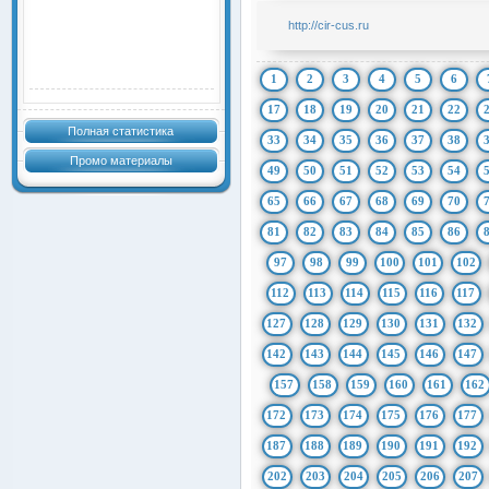
http://cir-cus.ru
1
2
3
4
5
6
17
18
19
20
21
22
Полная статистика
33
34
35
36
37
38
Промо материалы
49
50
51
52
53
54
65
66
67
68
69
70
81
82
83
84
85
86
97
98
99
100
101
102
112
113
114
115
116
117
127
128
129
130
131
132
142
143
144
145
146
147
157
158
159
160
161
162
172
173
174
175
176
177
187
188
189
190
191
192
202
203
204
205
206
207