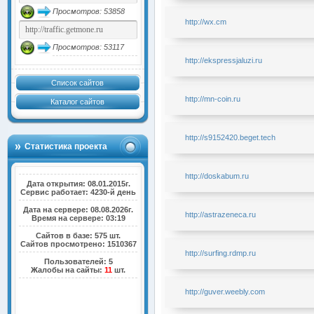
Просмотров: 53858
http://wx.cm
Просмотров: 53117
http://ekspressjaluzi.ru
Список сайтов
http://mn-coin.ru
Каталог сайтов
http://s9152420.beget.tech
Статистика проекта
http://doskabum.ru
Дата открытия: 08.01.2015г.
Сервис работает: 4230-й день
Дата на сервере: 08.08.2026г.
http://astrazeneca.ru
Время на сервере: 03:19
Сайтов в базе: 575 шт.
Сайтов просмотрено: 1510367
http://surfing.rdmp.ru
Пользователей: 5
Жалобы на сайты:
11
шт.
http://guver.weebly.com