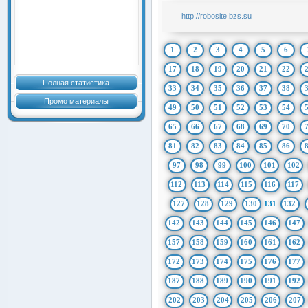
http://robosite.bzs.su
1
2
3
4
5
6
17
18
19
20
21
22
Полная статистика
33
34
35
36
37
38
Промо материалы
49
50
51
52
53
54
65
66
67
68
69
70
81
82
83
84
85
86
97
98
99
100
101
102
112
113
114
115
116
117
127
128
129
130
131
132
142
143
144
145
146
147
157
158
159
160
161
162
172
173
174
175
176
177
187
188
189
190
191
192
202
203
204
205
206
207