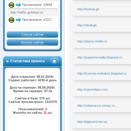
Просмотров: 53858
http://funeral.ge
Просмотров: 53117
http://rituali.ge
Список сайтов
http://dayou-skidki.ru
Каталог сайтов
http://pugashevaalla.blogspot.ru
Статистика проекта
http://krasota-molodost.blogspot.ru
Дата открытия: 08.01.2015г.
Сервис работает: 4230-й день
Дата на сервере: 08.08.2026г.
http://satoshifast.com
Время на сервере: 07:31
Сайтов в базе: 575 шт.
Сайтов просмотрено: 1510370
http://reklama.cs-zonax.ru
Пользователей: 5
Жалобы на сайты:
11
шт.
http://bigboard.net.ua